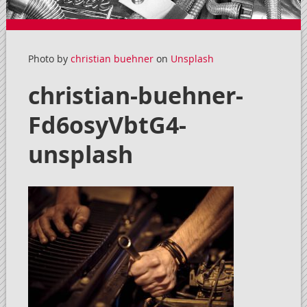
Photo by
christian buehner
on
Unsplash
christian-buehner-
Fd6osyVbtG4-
unsplash