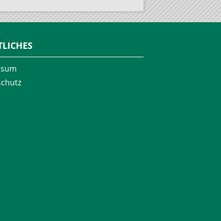
TLICHES
ssum
chutz