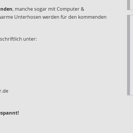
handen
, manche sogar mit Computer &
 warme Unterhosen werden für den kommenden
chriftlich unter:
r.de
espannt!